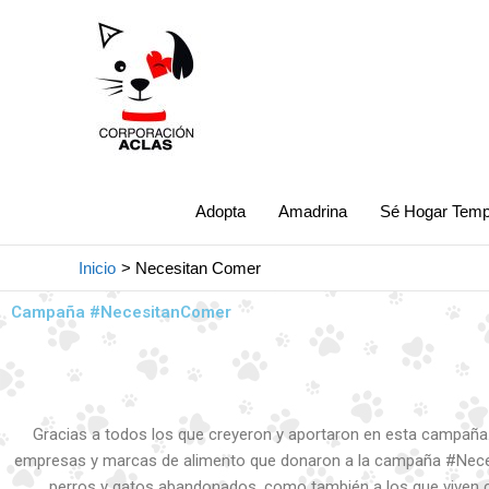
Ir
al
contenido
Adopta
Amadrina
Sé Hogar Temp
Inicio
Necesitan Comer
Campaña #NecesitanComer
Gracias a todos los que creyeron y aportaron en esta campaña.
empresas y marcas de alimento que donaron a la campaña #Neces
perros y gatos abandonados, como también a los que viven 