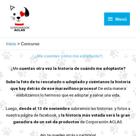
Ir
Menú
al
contenido
Menú
Inicio
Concurso
¿Me cuentas cómo me adoptaste?
¿Me
cuentas otra vez la historia de cuándo me adoptaste?
Sube la foto de tu rescatado o adoptado y cuéntanos la historia
que hay detrás de ese maravilloso proceso!
De esta manera
visibilizamos lo hermoso que es adoptar y salvar una vida.
Luego,
desde el 13 de noviembre
subiremos las historias y fotos a
nuestra página de facebook, y
la historia más votada será
la gran
ganadora de un set de productos
de Corporación ACLAS.
¡No te quedes atrás y participa!